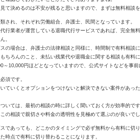
を見て決めるのは不安が残ると思いますので、まずは無料相談
分類され、それぞれ労働組合、弁護士、民間となっています。
職代行業者が運営している退職代行サービスであれば、完全無
せん。
ビスの場合は、弁護士の法律相談と同様に、時間制で有料相談
はもちろんのこと、未払い残業代や退職金に関する相談も有料
000～10,000円ほどとなっていますので、公式サイトなどを
は必須です。
聞いていくとオプションをつけないと解決できない案件があっ
については、最初の相談の時に詳しく聞いておく方が効率的で
、この相談で親切さや料金の透明性を見極めて選ぶのが良いで
ビスであっても、どこかのタイミングで必ず無料から有料に切
した時点で有料に切り替わることになります。