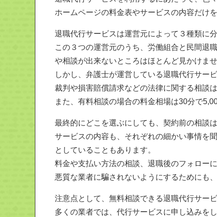
ホームページの料金表やサービスの内容だけ
退職代行サービスは運営元によって３種類に
この３つの運営元のうち、労働組合と民間退
や相談が出来ないところはほとんど見かけま
しかし、弁護士が運営している退職代行サー
裁判や損害賠償請求などの法律に関する相談
また、有料相談の場合の料金相場は30分で5,
最終的にどこを選ぶにしても、契約前の相談
サービスの内容も、それぞれの細かい事情を
としていることもあります。
料金や支払い方法の相談、退職後のフォロー
悪質な業者に騙されないようにするためにも
注意点として、無料相談できる退職代行サー
多くの業者では、代行サービスに申し込みを