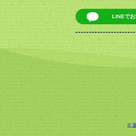
LINEで
©