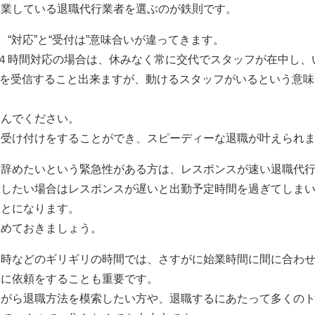
営業している退職代行業者を選ぶのが鉄則です。
“対応”と“受付は”意味合いが違ってきます。
２４時間対応の場合は、休みなく常に交代でスタッフが在中し
Eなどを受信すること出来ますが、動けるスタッフがいるという意
。
選んでください。
の受け付けをすることができ、スピーディーな退職が叶えられ
て辞めたいという緊急性がある方は、レスポンスが速い退職代
示したい場合はレスポンスが遅いと出勤予定時間を過ぎてしま
ことになります。
極めておきましょう。
４時などのギリギリの時間では、さすがに始業時間に間に合わ
めに依頼をすることも重要です。
ながら退職方法を模索したい方や、退職するにあたって多くの