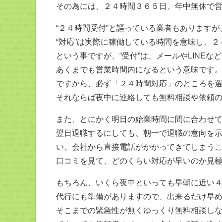
その為には、２４時間３６５日、年中無休で
“２４時間受付”と謳っている業者もありますが、
“対応”は実際に稼働している時間を意味し、
という事ですが、“受付”は、メールやLIN
あくまでも営業時間内になるという意味です
ですから、必ず「２４時間対応」のところを
それならば夜中に連絡しても無料相談や依頼
また、とにかく明日の始業時間に間に合わせ
翌日退職するにしても、朝一で退職の意向を
い、会社から直接電話がかかってきてしまう
口コミを見て、どのくらい対応が早いのか見
もちろん、いくら夜中といっても早朝に近い
代行にも準備がありますので、出来るだけ早
そこまでの緊急性が無くゆっくり無料相談し